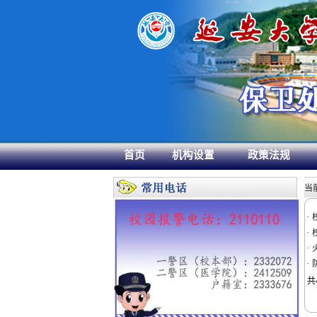
首页
机构设置
政策法规
当
·
·
·
·
共