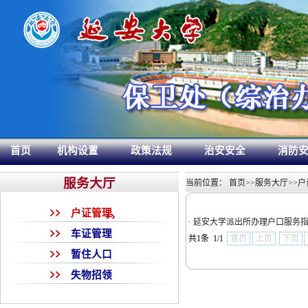
首页
机构设置
政策法规
治安安全
消防
服务大厅
当前位置：
首页
>>
服务大厅
>>
户
户证管理
·
延安大学派出所办理户口服务
车证管理
共1条 1/1
首页
上页
下页
暂住人口
失物招领