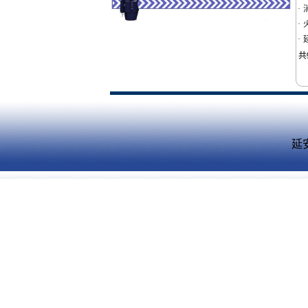
·
·
·
共
延