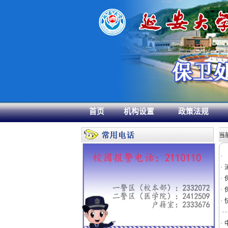
首页
机构设置
政策法规
当
·
·
·
·
·
·