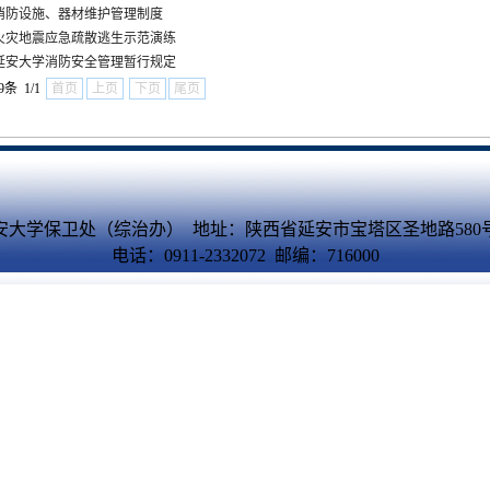
消防设施、器材维护管理制度
火灾地震应急疏散逃生示范演练
延安大学消防安全管理暂行规定
9条 1/1
首页
上页
下页
尾页
安大学保卫处（综治办） 地址：陕西省延安市宝塔区圣地路580
电话：0911-2332072 邮编：716000