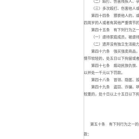
（二）殴打、伤害残疾人、孕妇
（三）多次殴打、伤害他人或
第四十四条 猥亵他人的，或者
四周岁的人或者有其他严重情节
第四十五条 有下列行为之一
（一）虐待家庭成员，被虐待
（二）遗弃没有独立生活能力
第四十六条 强买强卖商品，强
情节较轻的，处五日以下拘留或
第四十七条 煽动民族仇恨、民
以并处一千元以下罚款。
第四十八条 冒领、隐匿、毁弃
第四十九条 盗窃、诈骗、哄抢
较重的，处十日以上十五日以下
第五十条 有下列行为之一的，
款：