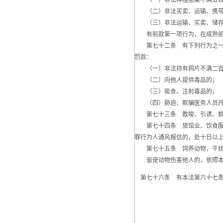
（一）非法种植罂粟不满五百
（二）非法买卖、运输、携带、
（三）非法运输、买卖、储存
有前款第一项行为，在成熟前
第七十二条 有下列行为之一的
罚款：
（一）非法持有鸦片不满二百克
（二）向他人提供毒品的；
（三）吸食、注射毒品的；
（四）胁迫、欺骗医务人员开
第七十三条 教唆、引诱、欺骗
第七十四条 旅馆业、饮食服务
罪行为人通风报信的，处十日以
第七十五条 饲养动物，干扰他
驱使动物伤害他人的，依照本
第七十六条 有本法第六十七条