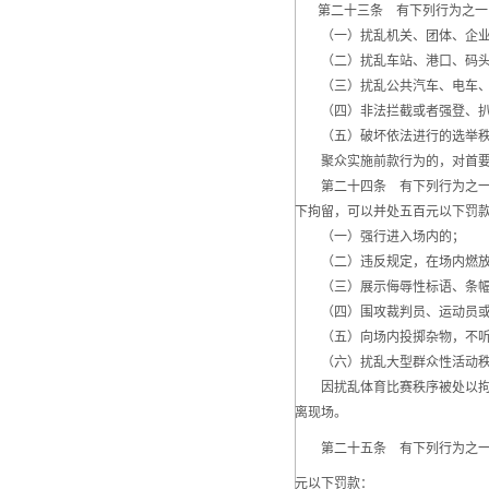
第二十三条 有下列行为之一的
（一）扰乱机关、团体、企业、
（二）扰乱车站、港口、码头、
（三）扰乱公共汽车、电车、火
（四）非法拦截或者强登、扒乘
（五）破坏依法进行的选举秩
聚众实施前款行为的，对首要分
第二十四条 有下列行为之一，
下拘留，可以并处五百元以下罚
（一）强行进入场内的；
（二）违反规定，在场内燃放
（三）展示侮辱性标语、条幅
（四）围攻裁判员、运动员或
（五）向场内投掷杂物，不听
（六）扰乱大型群众性活动秩
因扰乱体育比赛秩序被处以拘留
离现场。
第二十五条 有下列行为之一的
元以下罚款：