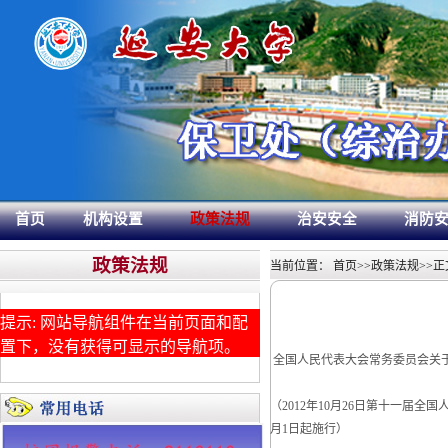
首页
机构设置
政策法规
治安安全
消防
政策法规
当前位置：
首页
>>
政策法规
>>
正
提示: 网站导航组件在当前页面和配
置下，没有获得可显示的导航项。
全国人民代表大会常务委员会关
（2012年10月26日第十一届全
月1日起施行）