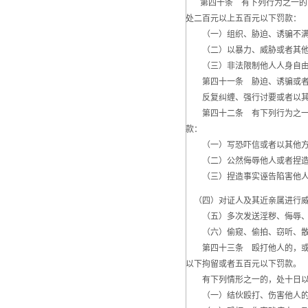
第四十条 有下列行为之一的，
处二百元以上五百元以下罚款：
（一）组织、胁迫、诱骗不满十
（二）以暴力、威胁或者其他
（三）非法限制他人人身自由、
第四十一条 胁迫、诱骗或者利
反复纠缠、强行讨要或者以其他
第四十二条 有下列行为之一的
款：
（一）写恐吓信或者以其他方
（二）公然侮辱他人或者捏造
（三）捏造事实诬告陷害他人，
（四）对证人及其近亲属进行威
（五）多次发送淫秽、侮辱、
（六）偷窥、偷拍、窃听、散
第四十三条 殴打他人的，或者
以下拘留或者五百元以下罚款。
有下列情形之一的，处十日以上
（一）结伙殴打、伤害他人