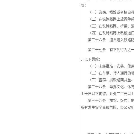
款：
（一）盗窃、损毁或者擅自移动
（二）在铁路线路上放置障碍
（三）在铁路线路、桥梁、涵
（四）在铁路线路上私设道口
第三十六条 擅自进入铁路防护
第三十七条 有下列行为之一的
元以下罚款：
（一）未经批准，安装、使用电
（二）在车辆、行人通行的地方
（三）盗窃、损毁路面井盖、
第三十八条 举办文化、体育等
上十日以下拘留，并处二百元以
第三十九条 旅馆、饭店、影剧
所有发生安全事故危险，经公安