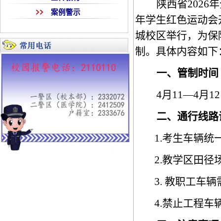
陕西省
2026
年
案例警示
年学生红色运动会
城校区举行，
为保
制。具体内容如下
一、管制时间
4
月
11
—
4
月
12
二、通行线路
1.
考生车辆统
2.
教学区田径
3.
教职工车辆
4.
禁止工程车