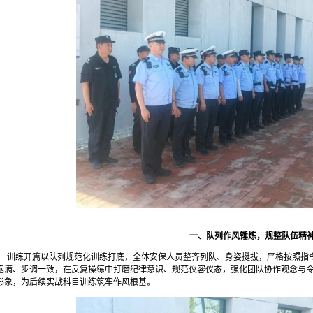
一、队列作风锤炼，规整队伍精
训练开篇以队列规范化训练打底，全体安保人员整齐列队、身姿挺拔，严格按照指
饱满、步调一致，在反复操练中打磨纪律意识、规范仪容仪态，强化团队协作观念与
形象，为后续实战科目训练筑牢作风根基。