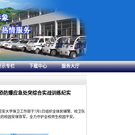
警示专栏
下载中心
服务大厅
反恐防爆应急处突综合实战训练纪实
延安大学保卫工作部于
7
月
1
日组织全体民辅警、校卫队
范的校园安保铁军，全力守护全校师生校园平安。